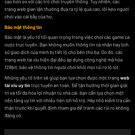
cao hơn so với các trò chơi truyền thống. Tuy nhiên, các
trang web gian lận thường đưa ra tỷ lệ quá cao, lôi kéo người
chơi vào cái bẫy của họ.
Bảo mật thông tin
Bảo mật là yếu tố tối quan trọng trong việc chơi các game cá
cược trực tuyến. Bạn không muốn thông tin cá nhân hay lịch
sử giao dịch của mình bị tiết lộ cho bên thứ ba. Do đó, các
trang web tài xỉu hiện đại đều áp dụng công nghệ mã hóa
128bit, bảo vệ thông tin người chơi khỏi mọi rủi ro lộ lọt.
Những yếu tố trên sẽ giúp bạn lựa chọn được một trang
web
tài xỉu uy tín
trực tuyến an toàn. Để tận hưởng thời gian giải
trí và tối đa hóa lợi nhuận từ nhà cái, bạn cần lựa chọn một
nền tảng uy tín với nhiều tiện ích hỗ trợ. Hãy nhớ kiểm tra cẩn
thận trước khi quyết định tham gia để tránh các rủi ro không
đáng có.