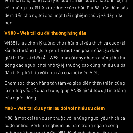
Với khả năng cung cấp tỷ lệ cược tài xỉu cực kỳ hấp dẫn, cộng
với những ưu đãi liên tục được cập nhật, Fun88 luôn đảm bảo
đem đến cho người chơi một trải nghiệm thú vị và đầy hứa
hẹn.
VN88 – Web tài xỉu đổi thưởng hàng đầu
VN88 là lựa chọn lý tưởng cho những ai yêu thích cá cược tài
xỉu đổi thưởng trực tuyến. Là một sản phẩm của tập đoàn
giải trí lớn tại châu Á – W88, nhà cái này nhanh chóng thu hút
đông đảo người chơi nhờ tỷ lệ thưởng cao cùng nhiều ưu đãi
đặc biệt phù hợp với nhu cầu của hội viên Việt.
Chăm sóc khách hàng tận tâm và giao diện thân thiện cũng
là những yếu tố quan trọng giúp VN88 giữ được sự tin tưởng
của người dùng.
M88 – Web tài xỉu uy tín lâu đời với nhiều ưu điểm
M88 là một cái tên quen thuộc với những người yêu thích cá
cược online. Với kinh nghiệm lâu năm trong ngành công
nghiệp cờ bạc trực tuyến, M88 đã nhanh chóng xây dựng