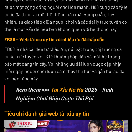
được một cộng đồng người chơi lớn mạnh. M88 cung cấp tỷ lệ
cược đa dạng và một hệ thống bảo mật vững chắc. Tuy
nhiên, sự giao tiếp giữa người chơi và các đại lý trực tuyến có
thể là một vấn đề nếu bạn không quen với hệ thống này.
FB88 – Web tài xỉu uy tín với nhiều ưu đãi hấp dẫn
FB88 là nhà cái đến từ châu Âu, nổi bật trong thị trường cá
cược trực tuyến với tỷ lệ thưởng hấp dẫn và một hệ thống
bảo mật đáng tin cậy. Với những ưu đãi luôn được cập nhật
mỗi ngày, người chơi luôn cảm thấy thu hút và gắn bó lâu dài
với nền tảng này.
Xem thêm >>>
Tài Xỉu Nổ Hũ
2025 – Kinh
Nghiệm Chơi Giúp Cược Thủ Bội
Tiêu chí đánh giá web tài xỉu uy tín