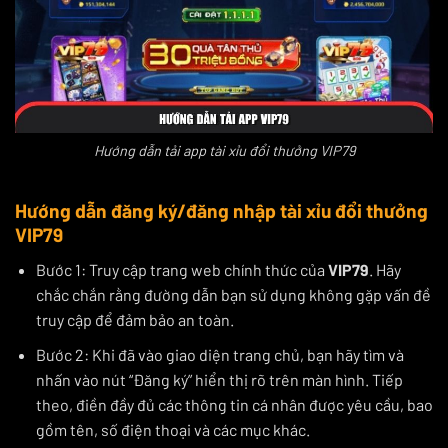
Hướng dẫn tải app tài xỉu đổi thưởng VIP79
Hướng dẫn đăng ký/đăng nhập tài xỉu đổi thưởng
VIP79
Bước 1: Truy cập trang web chính thức của
VIP79
. Hãy
chắc chắn rằng đường dẫn bạn sử dụng không gặp vấn đề
truy cập để đảm bảo an toàn.
Bước 2: Khi đã vào giao diện trang chủ, bạn hãy tìm và
nhấn vào nút “Đăng ký” hiển thị rõ trên màn hình. Tiếp
theo, điền đầy đủ các thông tin cá nhân được yêu cầu, bao
gồm tên, số điện thoại và các mục khác.