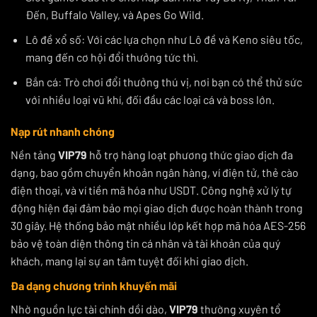
Đến, Buffalo Valley, và Apes Go Wild.
Lô đề xổ số: Với các lựa chọn như Lô đề và Keno siêu tốc,
mang đến cơ hội đổi thưởng tức thì.
Bắn cá: Trò chơi đổi thưởng thú vị, nơi bạn có thể thử sức
với nhiều loại vũ khí, đối đầu các loại cá và boss lớn.
Nạp rút nhanh chóng
Nền tảng
VIP79
hỗ trợ hàng loạt phương thức giao dịch đa
dạng, bao gồm chuyển khoản ngân hàng, ví điện tử, thẻ cào
điện thoại, và ví tiền mã hóa như USDT. Công nghệ xử lý tự
động hiện đại đảm bảo mọi giao dịch được hoàn thành trong
30 giây. Hệ thống bảo mật nhiều lớp kết hợp mã hóa AES-256
bảo vệ toàn diện thông tin cá nhân và tài khoản của quý
khách, mang lại sự an tâm tuyệt đối khi giao dịch.
Đa dạng chương trình khuyến mãi
Nhờ nguồn lực tài chính dồi dào,
VIP79
thường xuyên tổ