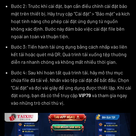
Bước 2: Trước khi cài đặt, bạn cần điều chỉnh cài đặt bảo
mật trên thiết bị. Hãy truy cập “Cài đặt” > “Bảo mật” và kích
hoạt tính năng cho phép cài đặt ứng dụng từ nguồn
không xác định. Bước này đảm bảo việc cài đặt file bên
ngoài an toàn và thuận tiện.
Bước 3: Tiến hành tải ứng dụng bằng cách nhấp vào liên
kết tải hoặc quét mã QR. Quá trình tải xuống tệp thường
diễn ra nhanh chóng và không mất nhiều thời gian.
Bước 4: Sau khi hoàn tất quá trình tải, hãy mở thư mục
chứa file đã tải về. Nhấn vào tệp cài đặt để bắt đầu. Chọn
“Cài đặt” và đợi vài giây để ứng dụng được thiết lập. Khi cài
đặt xong, bạn đã có thể truy cập
VIP79
và tham gia ngay
vào những trò chơi thú vị.