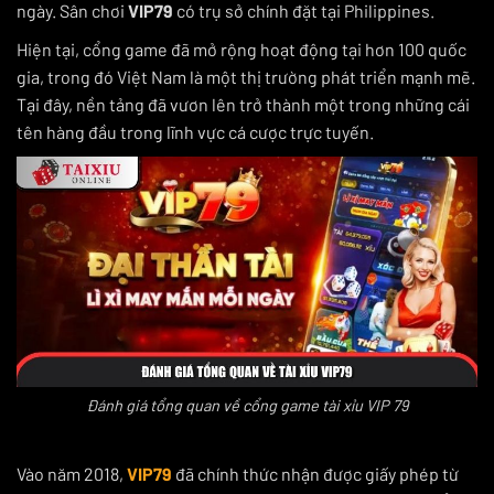
ngày. Sân chơi
VIP79
có trụ sở chính đặt tại Philippines.
Hiện tại, cổng game đã mở rộng hoạt động tại hơn 100 quốc
gia, trong đó Việt Nam là một thị trường phát triển mạnh mẽ.
Tại đây, nền tảng đã vươn lên trở thành một trong những cái
tên hàng đầu trong lĩnh vực cá cược trực tuyến.
Đánh giá tổng quan về cổng game tài xỉu VIP 79
Vào năm 2018,
VIP79
đã chính thức nhận được giấy phép từ