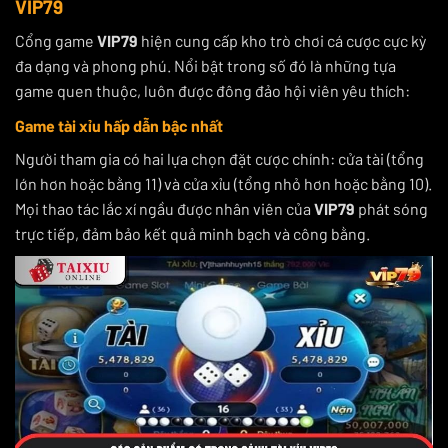
VIP79
Cổng game
VIP79
hiện cung cấp kho trò chơi cá cược cực kỳ
đa dạng và phong phú. Nổi bật trong số đó là những tựa
game quen thuộc, luôn được đông đảo hội viên yêu thích:
Game tài xỉu hấp dẫn bậc nhất
Người tham gia có hai lựa chọn đặt cược chính: cửa tài (tổng
lớn hơn hoặc bằng 11) và cửa xỉu (tổng nhỏ hơn hoặc bằng 10).
Mọi thao tác lắc xí ngầu được nhân viên của
VIP79
phát sóng
trực tiếp, đảm bảo kết quả minh bạch và công bằng.