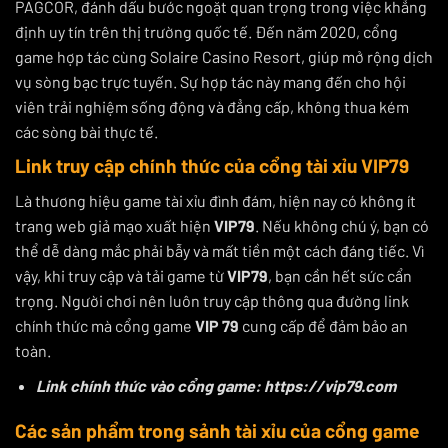
PAGCOR, đánh dấu bước ngoặt quan trọng trong việc khẳng
định uy tín trên thị trường quốc tế. Đến năm 2020, cổng
game hợp tác cùng Solaire Casino Resort, giúp mở rộng dịch
vụ sòng bạc trực tuyến. Sự hợp tác này mang đến cho hội
viên trải nghiệm sống động và đẳng cấp, không thua kém
các sòng bài thực tế.
Link truy cập chính thức của cổng tài xỉu VIP79
Là thương hiệu game tài xỉu đình đám, hiện nay có không ít
trang web giả mạo xuất hiện
VIP79
. Nếu không chú ý, bạn có
thể dễ dàng mắc phải bẫy và mất tiền một cách đáng tiếc. Vì
vậy, khi truy cập và tải game từ
VIP79
, bạn cần hết sức cẩn
trọng. Người chơi nên luôn truy cập thông qua đường link
chính thức mà cổng game
VIP 79
cung cấp để đảm bảo an
toàn.
Link chính thức vào cổng game: https://vip79.com
Các sản phẩm trong sảnh tài xỉu của cổng game