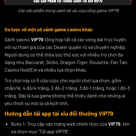
Các sản phẩm trong sảnh tài xỉu của cổng game VIP79
Sơ lược về một số sảnh game casino khác
Sảnh casino
VIP79
tổng hợp tất cả các sòng bài trực tuyến
với sự tham gia của các Dealer quyến rũ và chuyên nghiệp.
Người dùng có thể thỏa sức thử sức với nhiều trò chơi đa
dạng như Baccarat, Sicbo, Dragon Tiger, Roulette, Fan Tan,
Casino Hold’Em và nhiều lựa chọn khác.
Trò chơi này có 5 cửa cược cho người chơi lựa chọn, gồm:
chẵn/lẻ, 4 đỏ/4 trắng, 2 đỏ-2 trắng, 3 đỏ-1 trắng, hoặc 1 đỏ-3
trắng. Đây là tựa game không thể thiếu dành cho những ai
yêu thích sự mới lạ và kịch tính.
Hướng dẫn tải app tài xỉu đổi thưởng VIP79
Bước 1: Truy cập vào trang web chính thức của
VIP79
, tìm
và chọn mục “Tải app VIP79”.