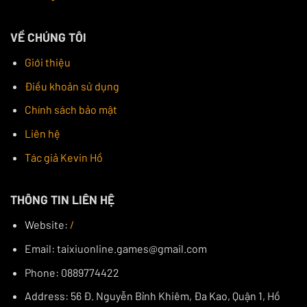
VỀ CHÚNG TÔI
Giới thiệu
Điều khoản sử dụng
Chính sách bảo mật
Liên hệ
Tác giả Kevin Hồ
THÔNG TIN LIÊN HỆ
Website:
/
Email:
taixiuonline.games@gmail.com
Phone: 0889774422
Address: 56 Đ. Nguyễn Bỉnh Khiêm, Đa Kao, Quận 1, Hồ