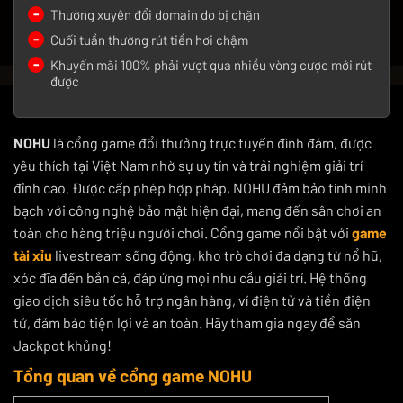
Thường xuyên đổi domain do bị chặn
Cuối tuần thường rút tiền hơi chậm
Khuyến mãi 100% phải vượt qua nhiều vòng cược mới rút
được
NOHU
là cổng game đổi thưởng trực tuyến đình đám, được
yêu thích tại Việt Nam nhờ sự uy tín và trải nghiệm giải trí
đỉnh cao. Được cấp phép hợp pháp, NOHU đảm bảo tính minh
bạch với công nghệ bảo mật hiện đại, mang đến sân chơi an
toàn cho hàng triệu người chơi. Cổng game nổi bật với
game
tài xỉu
livestream sống động, kho trò chơi đa dạng từ nổ hũ,
xóc đĩa đến bắn cá, đáp ứng mọi nhu cầu giải trí. Hệ thống
giao dịch siêu tốc hỗ trợ ngân hàng, ví điện tử và tiền điện
tử, đảm bảo tiện lợi và an toàn. Hãy tham gia ngay để săn
Jackpot khủng!
Tổng quan về cổng game NOHU