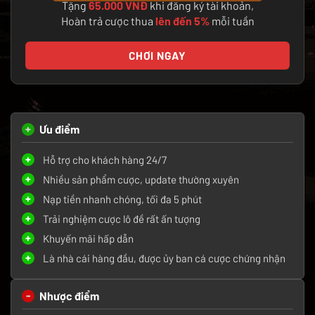
Tặng
65.000 VNĐ
khi đăng ký tài khoản,
Hoàn trả cược thua
lên đến 5%
mỗi tuần
CHƠI NGAY
Ưu điểm
Hỗ trợ cho khách hàng 24/7
Nhiều sản phẩm cược, update thường xuyên
Nạp tiền nhanh chóng, tối đa 5 phút
Trải nghiệm cược lô đề rất ấn tượng
Khuyến mãi hấp dẫn
Là nhà cái hàng đầu, được ủy ban cá cược chứng nhận
Nhược điểm