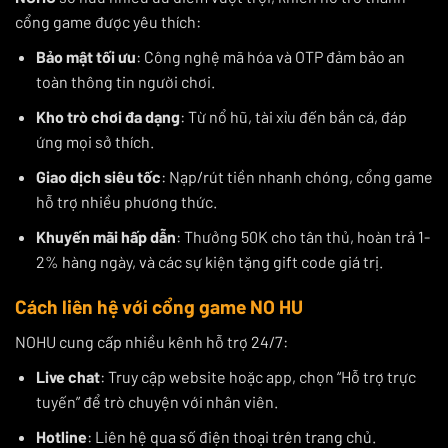
cổng game được yêu thích:
Bảo mật tối ưu
: Công nghệ mã hóa và OTP đảm bảo an
toàn thông tin người chơi.
Kho trò chơi đa dạng
: Từ nổ hũ, tài xỉu đến bắn cá, đáp
ứng mọi sở thích.
Giao dịch siêu tốc
: Nạp/rút tiền nhanh chóng, cổng game
hỗ trợ nhiều phương thức.
Khuyến mãi hấp dẫn
: Thưởng 50K cho tân thủ, hoàn trả 1-
2% hàng ngày, và các sự kiện tặng gift code giá trị.
Cách liên hệ với cổng game NO HU
NOHU cung cấp nhiều kênh hỗ trợ 24/7:
Live chat
: Truy cập website hoặc app, chọn “Hỗ trợ trực
tuyến” để trò chuyện với nhân viên.
Hotline
: Liên hệ qua số điện thoại trên trang chủ.