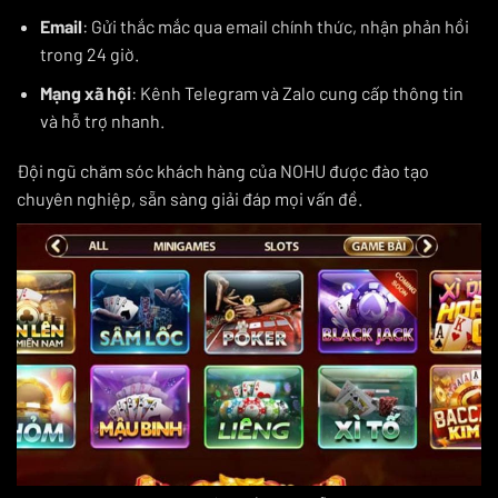
Email
: Gửi thắc mắc qua email chính thức, nhận phản hồi
trong 24 giờ.
Mạng xã hội
: Kênh Telegram và Zalo cung cấp thông tin
và hỗ trợ nhanh.
Đội ngũ chăm sóc khách hàng của NOHU được đào tạo
chuyên nghiệp, sẵn sàng giải đáp mọi vấn đề.