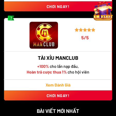
CHƠI NGAY!
3
5/5
TÀI XỈU MANCLUB
+100%
cho lần nạp đầu,
Hoàn trả cược thua 1%
cho hội viên
Xem Đánh Giá
CHƠI NGAY!
BÀI VIẾT MỚI NHẤT