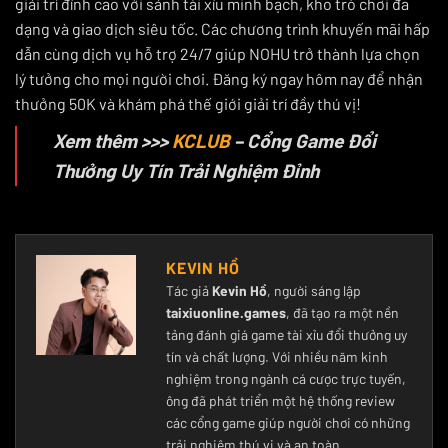
giải trí đỉnh cao với sảnh tài xỉu minh bạch, kho trò chơi đa
dạng và giao dịch siêu tốc. Các chương trình khuyến mãi hấp
dẫn cùng dịch vụ hỗ trợ 24/7 giúp NOHU trở thành lựa chọn
lý tưởng cho mọi người chơi. Đăng ký ngay hôm nay để nhận
thưởng 50K và khám phá thế giới giải trí đầy thú vị!
Xem thêm >>>
KCLUB
– Cổng Game Đổi
Thưởng Uy Tín Trải Nghiệm Đỉnh
KEVIN HỒ
Tác giả
Kevin Hồ
, người sáng lập
taixiuonline.games
, đã tạo ra một nền
tảng đánh giá game tài xỉu đổi thưởng uy
tín và chất lượng. Với nhiều năm kinh
nghiệm trong ngành cá cược trực tuyến,
ông đã phát triển một hệ thống review
các cổng game giúp người chơi có những
trải nghiệm thú vị và an toàn.