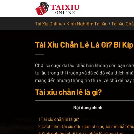
Skip
to
content
Tài Xỉu Online
/
Kinh Nghiệm Tài Xỉu
/
Tài Xỉu Ch
Tài Xỉu Chẵn Lẻ Là Gì? Bí K
Chơi cá cược đã lâu chắc hẳn không còn bạn chơ
từ lâu trong thị trường và đã có độ yêu thích nhấ
mang đến những thông tin thú vị về chủ đề này 
Tài xỉu chẵn lẻ là gì?
Nội dung chính
1
Tài xỉu chẵn lẻ là gì?
2
Cách chơi tài xỉu đơn giản cho người mới bắt đầ
3
Kinh nghiệm chơi tài xỉu chẵn lẻ từ cao thủ