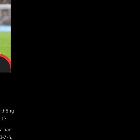
ứ không
 lẻ.
là bạn
3-3-3,