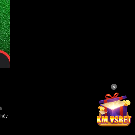
✕
nh
 hãy