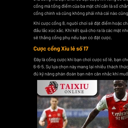
cổng mà tổng điểm của ba mặt chỉ cần là số chẵ
cổng chính và cũng không phải nhà cái nào cũng
Khi cược cổng 8, người chơi sẽ đặt điểm hoặc chi
đầu lắc xúc xắc. Khi kết quả cho ra là các mặt nh
sẽ thắng cổng phụ nếu bạn có đặt cược.
Cược cổng Xỉu lẻ số 17
Đây là cổng cược khi bạn chơi cược số lẻ, bạn ch
6-6-5. Sự lựa chọn này mang lại nhiều thách thức
đủ kỹ năng phán đoán bạn nên cân nhắc khi muố