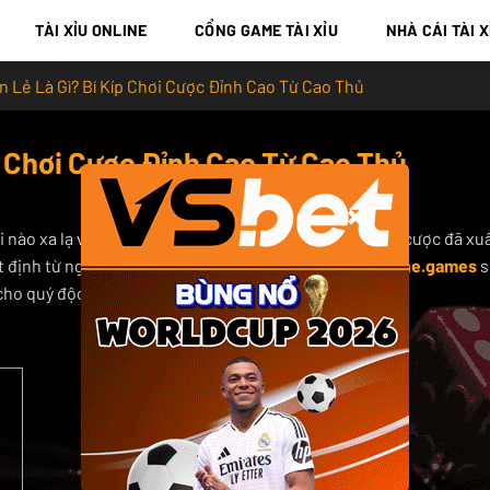
TÀI XỈU ONLINE
CỔNG GAME TÀI XỈU
NHÀ CÁI TÀI X
ẵn Lẻ Là Gì? Bí Kíp Chơi Cược Đỉnh Cao Từ Cao Thủ
íp Chơi Cược Đỉnh Cao Từ Cao Thủ
×
i nào xa lạ với bộ môn
tài xỉu chẵn lẻ
, đây là thể loại cá cược đã xu
t định từ người chơi. Trong bài viết hôm nay,
taixiuonline.games
s
cho quý độc giả.
u