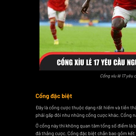
Cổng xỉu lẻ 17 yêu
Cổng đặc biệt
Đây là cổng cược thuộc dạng rất hiếm và tiền t
phải gấp đôi như những cổng cược khác. Cổng này
Ở cổng này thì không quan tâm tổng số điểm là b
đã thắng cược. Cổng đặc biệt chẵn bao gồm kết qu