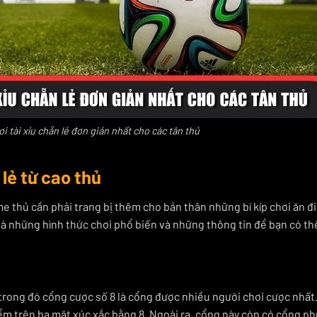
 tài xỉu chẵn lẻ đơn giản nhất cho các tân thủ
lẻ từ cao thủ
me thủ cần phải trang bị thêm cho bản thân những bí kíp chơi ăn 
là những hình thức chơi phổ biến và những thông tin để bạn có t
trong đó cổng cược số 8 là cổng được nhiều người chơi cược nhất
iểm trên ba mặt xúc xắc bằng 8. Ngoài ra, cổng này còn có cổng ph