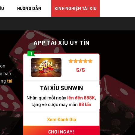
ỈU
HƯỚNG DẪN
KINH NGHIỆM TÀI XỈU
APP TÀI XỈU UY TÍN
1
đơn
5/5
kê bàn
cùng
tài
TÀI XỈU SUNWIN
Nhận quà mỗi ngày
lên đến 888K
,
tặng vé cược may mắn
88 lần
Xem Đánh Giá
CHƠI NGAY!