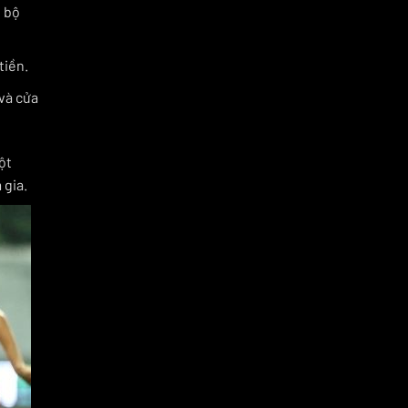
n bộ
tiền.
 và cửa
ột
 gia.