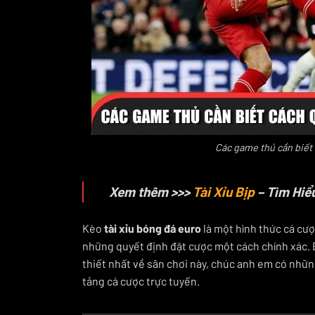
Các game thủ cần biết 
Xem thêm >>>
Tài Xỉu Bịp
– Tìm Hiể
Kèo
tài xỉu bóng đá euro
là một hình thức cá cượ
những quyết định đặt cược một cách chính xác. 
thiết nhất về sân chơi này, chúc anh em có nhữn
tảng cá cược trực tuyến.