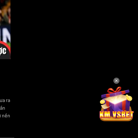
✕
ưa ra
cần
ừ nền