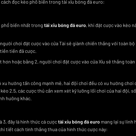
 cách đọc kèo phổ biến trong tài xỉu bóng đá euro:
c phổ biến nhất trong
tài xỉu bóng đá euro
, khi đặt cược vào kèo n
 người chơi đặt cược vào cửa Tài sẽ giành chiến thắng với toàn bộ
tiền tiền đã cược.
ít hơn hoặc bằng 2, người chơi đặt cược vào cửa Xỉu sẽ thắng toàn
ó xu hướng tấn công mạnh mẽ, hai đội chơi đều có xu hướng chơi 
 kèo 2.5, các cược thủ cần xem xét kỹ lưỡng lối chơi của hai đội, s
ảnh hưởng khác.
 3, đây là hình thức cá cược
tài xỉu bóng đá euro
mang lại sự linh 
chi tiết cách tính thắng thua của hình thức cược này: