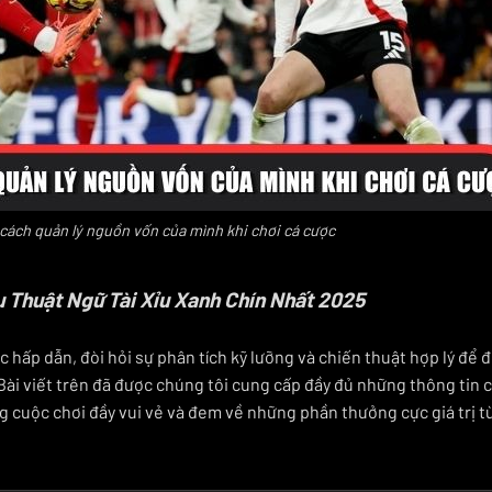
cách quản lý nguồn vốn của mình khi chơi cá cược
u Thuật Ngữ Tài Xỉu Xanh Chín Nhất 2025
c hấp dẫn, đòi hỏi sự phân tích kỹ lưỡng và chiến thuật hợp lý để đ
Bài viết trên đã được chúng tôi cung cấp đầy đủ những thông tin 
g cuộc chơi đầy vui vẻ và đem về những phần thưởng cực giá trị t