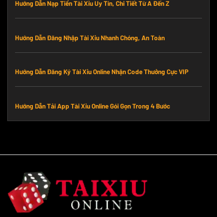
Hướng Dẫn Nạp Tiền Tài Xỉu Uy Tín, Chi Tiết Từ A Đến Z
Hướng Dẫn Đăng Nhập Tài Xỉu Nhanh Chóng, An Toàn
Hướng Dẫn Đăng Ký Tài Xỉu Online Nhận Code Thưởng Cực VIP
Hướng Dẫn Tải App Tài Xỉu Online Gói Gọn Trong 4 Bước