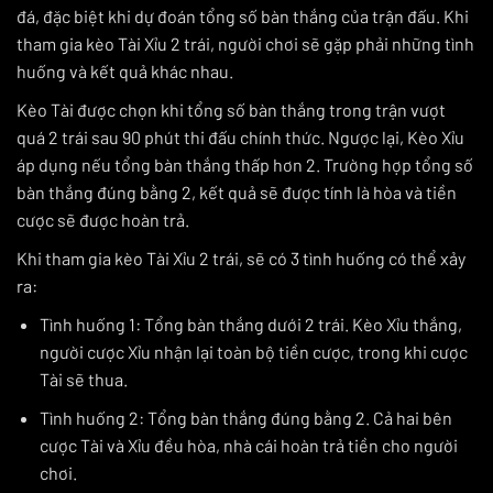
đá, đặc biệt khi dự đoán tổng số bàn thắng của trận đấu. Khi
tham gia kèo Tài Xỉu 2 trái, người chơi sẽ gặp phải những tình
huống và kết quả khác nhau.
Kèo Tài được chọn khi tổng số bàn thắng trong trận vượt
quá 2 trái sau 90 phút thi đấu chính thức. Ngược lại, Kèo Xỉu
áp dụng nếu tổng bàn thắng thấp hơn 2. Trường hợp tổng số
bàn thắng đúng bằng 2, kết quả sẽ được tính là hòa và tiền
cược sẽ được hoàn trả.
Khi tham gia kèo Tài Xỉu 2 trái, sẽ có 3 tình huống có thể xảy
ra:
Tình huống 1: Tổng bàn thắng dưới 2 trái. Kèo Xỉu thắng,
người cược Xỉu nhận lại toàn bộ tiền cược, trong khi cược
Tài sẽ thua.
Tình huống 2: Tổng bàn thắng đúng bằng 2. Cả hai bên
cược Tài và Xỉu đều hòa, nhà cái hoàn trả tiền cho người
chơi.