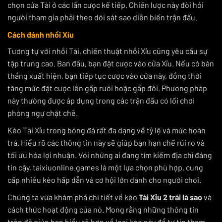
chọn cửa Tài ở các lần cược kế tiếp. Chiến lược này đòi hỏi
người tham gia phải theo dõi sát sao diễn biến trận đấu.
Cách đánh nhồi Xỉu
Tương tự với nhồi Tài, chiến thuật nhồi Xỉu cũng yêu cầu sự
tập trung cao. Ban đầu, bạn đặt cược vào cửa Xỉu. Nếu có bàn
thắng xuất hiện, bạn tiếp tục cược vào cửa này, đồng thời
tăng mức đặt cược lên gấp rưỡi hoặc gấp đôi. Phương pháp
này thường được áp dụng trong các trận đấu có lối chơi
phòng ngự chặt chẽ.
Kèo Tài Xỉu trong bóng đá rất đa dạng về tỷ lệ và mức hoàn
trả. Hiểu rõ các thông tin này sẽ giúp bạn hạn chế rủi ro và
tối ưu hóa lợi nhuận. Với những ai đang tìm kiếm địa chỉ đáng
tin cậy, taixiuonline.games là một lựa chọn phù hợp, cung
cấp nhiều kèo hấp dẫn và cơ hội lớn dành cho người chơi.
Chúng ta vừa khám phá chi tiết về kèo
Tài Xỉu 2 trái là sao
và
cách thức hoạt động của nó. Mong rằng những thông tin
trên đã giúp bạn hiểu rõ hơn về loại kèo này để tự tin tham