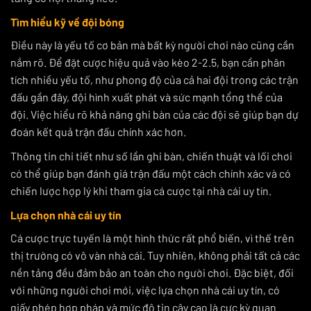
Tìm hiểu kỹ về đội bóng
Điều này là yếu tố cơ bản mà bất kỳ người chơi nào cũng cần
nắm rõ. Để đặt cược hiệu quả vào kèo 2-2.5, bạn cần phân
tích nhiều yếu tố, như phong độ của cả hai đội trong các trận
đấu gần đây, đội hình xuất phát và sức mạnh tổng thể của
đội. Việc hiểu rõ khả năng ghi bàn của các đội sẽ giúp bạn dự
đoán kết quả trận đấu chính xác hơn.
Thông tin chi tiết như số lần ghi bàn, chiến thuật và lối chơi
có thể giúp bạn đánh giá trận đấu một cách chính xác và có
chiến lược hợp lý khi tham gia cá cược tại nhà cái uy tín.
Lựa chọn nhà cái uy tín
Cá cược trực tuyến là một hình thức rất phổ biến, vì thế trên
thị trường có vô vàn nhà cái. Tuy nhiên, không phải tất cả các
nền tảng đều đảm bảo an toàn cho người chơi. Đặc biệt, đối
với những người chơi mới, việc lựa chọn nhà cái uy tín, có
giấy phép hợp pháp và mức độ tin cậy cao là cực kỳ quan