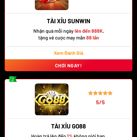
TÀI XỈU SUNWIN
Nhận quà mỗi ngày
lên đến 888K
,
tặng vé cược may mắn
88 lần
Xem Đánh Giá
CHƠI NGAY!
2
5/5
TÀI XỈU GO88
Hoàn trả lên đến
1%
không giới hạn,