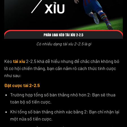
Có nhiều dạng tài xỉu 2-2.5 là gì
Kèo
tài xỉu
2-2.5 khá dễ hiểu nhưng để chắc chắn không bỏ
lỡ cơ hội chiến thắng, bạn cần nắm rõ cách thức tính cược
như sau:
Đặt cược tài 2-2.5
Trường hợp tổng số bàn thắng nhỏ hơn 2: Bạn sẽ thua
toàn bộ số tiền cược.
Khi tổng số bàn thắng chính xác bằng 2: Bạn chỉ nhận lại
một nửa số tiền cược.