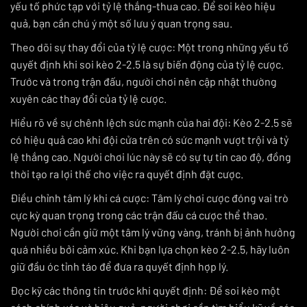
yếu tố phức tạp với tỷ lệ thắng-thua cao. Để soi kèo hiệu
quả, bạn cần chú ý một số lưu ý quan trọng sau.
Theo dõi sự thay đổi của tỷ lệ cược: Một trong những yếu tố
quyết định khi soi kèo 2-2.5 là sự biến động của tỷ lệ cược.
Trước và trong trận đấu, người chơi nên cập nhật thường
xuyên các thay đổi của tỷ lệ cược.
Hiểu rõ về sự chênh lệch sức mạnh của hai đội: Kèo 2-2.5 sẽ
có hiệu quả cao khi đội cửa trên có sức mạnh vượt trội và tỷ
lệ thắng cao. Người chơi lúc này sẽ có sự tự tin cao độ, đồng
thời tạo ra lợi thế cho việc ra quyết định đặt cược.
Điều chỉnh tâm lý khi cá cược: Tâm lý chơi cược đóng vai trò
cực kỳ quan trọng trong các trận đấu cá cược thể thao.
Người chơi cần giữ một tâm lý vững vàng, tránh bị ảnh hưởng
quá nhiều bởi cảm xúc. Khi bạn lựa chọn kèo 2-2.5, hãy luôn
giữ đầu óc tỉnh táo để đưa ra quyết định hợp lý.
Đọc kỹ các thông tin trước khi quyết định: Để soi kèo một