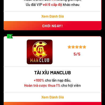
Ưu đãi VIP
với 6 cấp độ
khác nhau
Xem Đánh Giá
CHƠI NGAY!
3
5/5
TÀI XỈU MANCLUB
+100%
cho lần nạp đầu,
Hoàn trả cược thua 1%
cho hội viên
Xem Đánh Giá