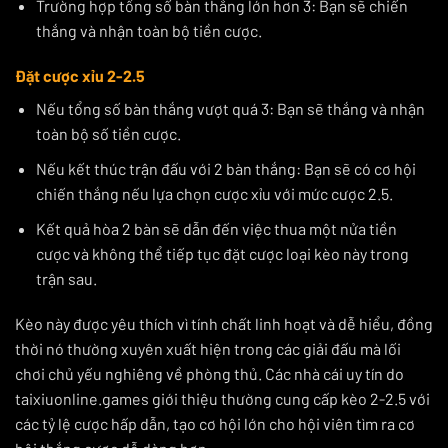
Trường hợp tổng số bàn thắng lớn hơn 3: Bạn sẽ chiến
thắng và nhận toàn bộ tiền cược.
Đặt cược xỉu 2-2.5
Nếu tổng số bàn thắng vượt quá 3: Bạn sẽ thắng và nhận
toàn bộ số tiền cược.
Nếu kết thúc trận đấu với 2 bàn thắng: Bạn sẽ có cơ hội
chiến thắng nếu lựa chọn cược xỉu với mức cược 2.5.
Kết quả hòa 2 bàn sẽ dẫn đến việc thua một nửa tiền
cược và không thể tiếp tục đặt cược loại kèo này trong
trận sau.
Kèo này được yêu thích vì tính chất linh hoạt và dễ hiểu, đồng
thời nó thường xuyên xuất hiện trong các giải đấu mà lối
chơi chủ yếu nghiêng về phòng thủ. Các nhà cái uy tín do
taixiuonline.games giới thiệu thường cung cấp kèo 2-2.5 với
các tỷ lệ cược hấp dẫn, tạo cơ hội lớn cho hội viên tìm ra cơ