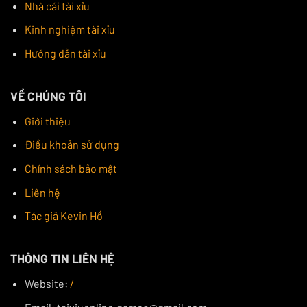
Nhà cái tài xỉu
Kinh nghiệm tài xỉu
Hướng dẫn tài xỉu
VỀ CHÚNG TÔI
Giới thiệu
Điều khoản sử dụng
Chính sách bảo mật
Liên hệ
Tác giả Kevin Hồ
THÔNG TIN LIÊN HỆ
Website:
/