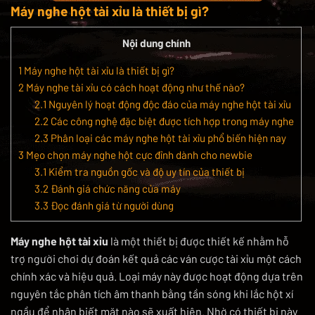
Máy nghe hột tài xỉu là thiết bị gì?
Nội dung chính
1
Máy nghe hột tài xỉu là thiết bị gì?
2
Máy nghe tài xỉu có cách hoạt động như thế nào?
2.1
Nguyên lý hoạt động độc đáo của máy nghe hột tài xỉu
2.2
Các công nghệ đặc biệt được tích hợp trong máy nghe
2.3
Phân loại các máy nghe hột tài xỉu phổ biến hiện nay
3
Mẹo chọn máy nghe hột cực đỉnh dành cho newbie
3.1
Kiểm tra nguồn gốc và độ uy tín của thiết bị
3.2
Đánh giá chức năng của máy
3.3
Đọc đánh giá từ người dùng
Máy nghe hột tài xỉu
là một thiết bị được thiết kế nhằm hỗ
trợ người chơi dự đoán kết quả các ván cược tài xỉu một cách
chính xác và hiệu quả. Loại máy này được hoạt động dựa trên
nguyên tắc phân tích âm thanh bằng tần sóng khi lắc hột xí
ngầu để nhận biết mặt nào sẽ xuất hiện. Nhờ có thiết bị này