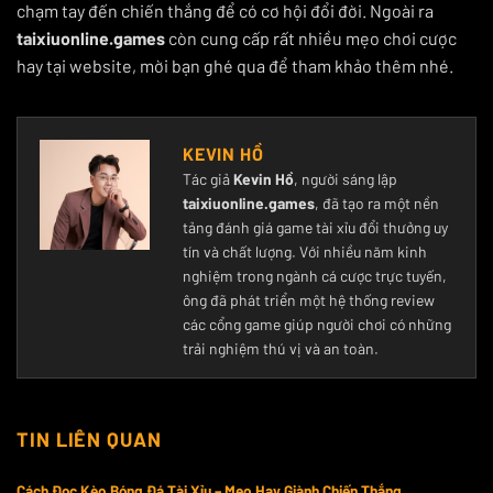
chạm tay đến chiến thắng để có cơ hội đổi đời. Ngoài ra
taixiuonline.games
còn cung cấp rất nhiều mẹo chơi cược
hay tại website, mời bạn ghé qua để tham khảo thêm nhé.
KEVIN HỒ
Tác giả
Kevin Hồ
, người sáng lập
taixiuonline.games
, đã tạo ra một nền
tảng đánh giá game tài xỉu đổi thưởng uy
tín và chất lượng. Với nhiều năm kinh
nghiệm trong ngành cá cược trực tuyến,
ông đã phát triển một hệ thống review
các cổng game giúp người chơi có những
trải nghiệm thú vị và an toàn.
TIN LIÊN QUAN
Cách Đọc Kèo Bóng Đá Tài Xỉu – Mẹo Hay Giành Chiến Thắng