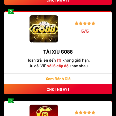
2
5/5
TÀI XỈU GO88
Hoàn trả lên đến
1%
không giới hạn,
Ưu đãi VIP
với 6 cấp độ
khác nhau
Xem Đánh Giá
CHƠI NGAY!
3