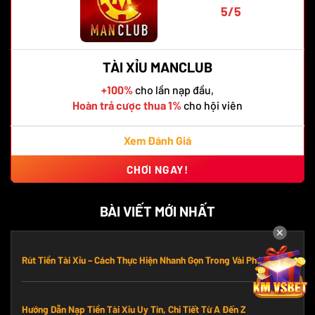
5/5
TÀI XỈU MANCLUB
+100%
cho lần nạp đầu,
Hoàn trả cược thua 1%
cho hội viên
Xem Đánh Giá
CHƠI NGAY!
BÀI VIẾT MỚI NHẤT
✕
Rút Tiền Tài Xỉu – Cách Thực Hiện Nhanh Gọn Trong Vài Phút
Hướng Dẫn Nạp Tiền Tài Xỉu Uy Tín, Chi Tiết Từ A Đến Z