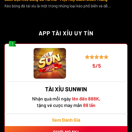
Kèo bóng đá tài xỉu là một trong những loại kèo phổ biến và dễ...
APP TÀI XỈU UY TÍN
1
5/5
TÀI XỈU SUNWIN
Nhận quà mỗi ngày
lên đến 888K
,
tặng vé cược may mắn
88 lần
Xem Đánh Giá
CHƠI NGAY!