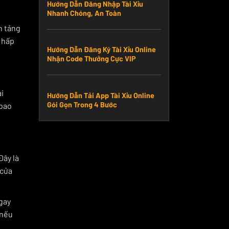
Hướng Dẫn Đăng Nhập Tài Xỉu
Nhanh Chóng, An Toàn
n tảng
g hấp
Hướng Dẫn Đăng Ký Tài Xỉu Online
Nhận Code Thưởng Cực VIP
ài
Hướng Dẫn Tải App Tài Xỉu Online
Gói Gọn Trong 4 Bước
 bao
Đây là
 cửa
ngay
 nếu