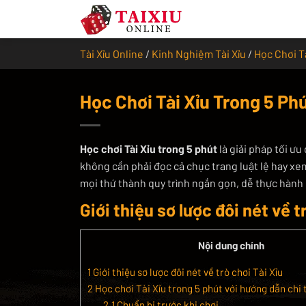
Skip
to
content
Tài Xỉu Online
/
Kinh Nghiệm Tài Xỉu
/
Học Chơi T
Học Chơi Tài Xỉu Trong 5 P
Học chơi Tài Xỉu trong 5 phút
là giải pháp tối ưu
không cần phải đọc cả chục trang luật lệ hay x
mọi thứ thành quy trình ngắn gọn, dễ thực hành ở
Giới thiệu sơ lược đôi nét về t
Nội dung chính
1
Giới thiệu sơ lược đôi nét về trò chơi Tài Xỉu
2
Học chơi Tài Xỉu trong 5 phút với hướng dẫn chi 
2.1
Chuẩn bị trước khi chơi