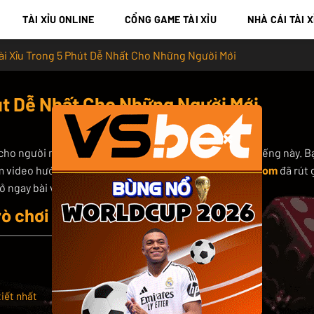
TÀI XỈU ONLINE
CỔNG GAME TÀI XỈU
NHÀ CÁI TÀI X
ài Xỉu Trong 5 Phút Dễ Nhất Cho Những Người Mới
hút Dễ Nhất Cho Những Người Mới
×
 cho người mới chưa từng thử qua trò chơi xúc xắc nổi tiếng này. B
em video hướng dẫn dài hàng giờ. Trang
backstrom.eu.com
đã rút 
 ngay bài viết phía dưới đây.
rò chơi Tài Xỉu
tiết nhất