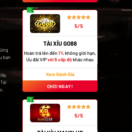
2
5/5
TÀI XỈU GO88
 cũng
Hoàn trả lên đến
1%
không giới hạn,
ếu bạn
Ưu đãi VIP
với 6 cấp độ
khác nhau
Xem Đánh Giá
iây.
 Tài
CHƠI NGAY!
c.
3
5/5