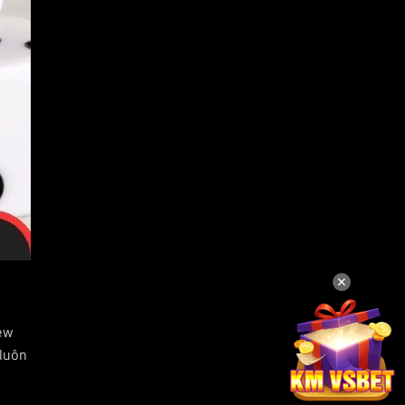
✕
iew
 luôn