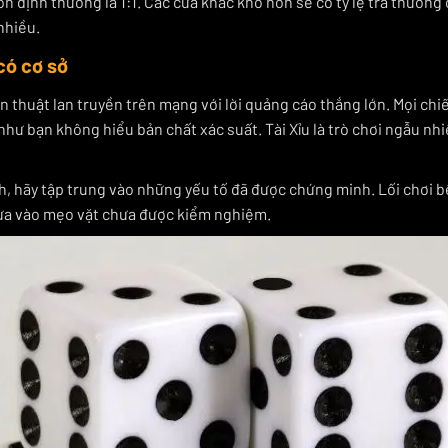
ổn định thường là 1:1. Các cửa khác khó hơn sẽ có tỷ lệ trả thưởng
nhiều.
có cơ sở
 thuật lan truyền trên mạng với lời quảng cáo thắng lớn. Mọi chi
như bạn không hiểu bản chất xác suất. Tài Xỉu là trò chơi ngẫu nhi
h, hãy tập trung vào những yếu tố đã được chứng minh. Lối chơi 
dựa vào mẹo vặt chưa được kiểm nghiệm.