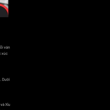
ỗi ván
c xúc
. Dưới
 và Xỉu