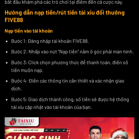
bắt đầu khám phá các trò chơi tại điểm đến cá cược này.
Hướng dẫn nạp tiền/rút tiền tài xỉu đổi thưởng
FIVE88
Nạp tiền vào tài khoản
Bước 1: Đăng nhập tài khoản FIVE88.
Bước 2: Nhấp vào nút “Nạp tiền” nằm ở góc phải màn hình.
Bước 3: Click chọn phương thức để thanh toán, điền số
tiền muốn nạp.
Bước 4: Điền các thông tin cần thiết và xác nhận giao
dịch.
Bước 5: Giao dịch thành công, số tiền sẽ được hệ thống
tài xỉu cập nhật vào tài khoản của bạn.