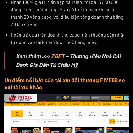
Nhận 100% giá trị tiền nạp đầu tiên, tối đa 15.000.000
đồng. Tiền thưởng hợp lệ và có thể rút sau khi hoàn
thành 20 vòng cược, với điều kiện tổng doanh thu bằng
20 lần số vốn.
Hoàn trả dựa trên doanh thu cược, tiền thưởng cập nhật
tự động vào tài khoản lúc 11h45 hàng ngày.
Xem thêm >>>
ZBET
– Thương Hiệu Nhà Cái
Danh Giá Đến Từ Châu Mỹ
Ưu điểm nổi bật của tài xỉu đổi thưởng FIVE88 so
với tài xỉu khác