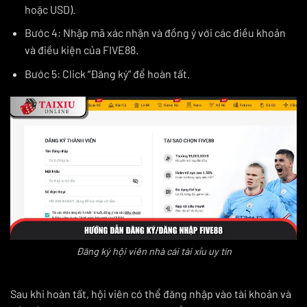
hoặc USD).
Bước 4: Nhập mã xác nhận và đồng ý với các điều khoản
và điều kiện của FIVE88.
Bước 5: Click “Đăng ký” để hoàn tất.
Đăng ký hội viên nhà cái tài xỉu uy tín
Sau khi hoàn tất, hội viên có thể đăng nhập vào tài khoản và