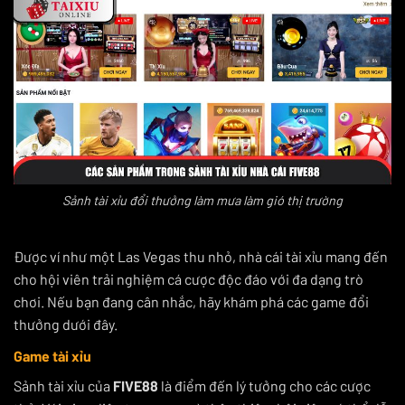
Sảnh tài xỉu đổi thưởng làm mưa làm gió thị trường
Được ví như một Las Vegas thu nhỏ, nhà cái tài xỉu mang đến
cho hội viên trải nghiệm cá cược độc đáo với đa dạng trò
chơi. Nếu bạn đang cân nhắc, hãy khám phá các game đổi
thưởng dưới đây.
Game tài xỉu
Sảnh tài xỉu của
FIVE88
là điểm đến lý tưởng cho các cược