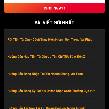
CHƠI NGAY!
BÀI VIẾT MỚI NHẤT
Rút Tiền Tài Xỉu – Cách Thực Hiện Nhanh Gọn Trong Vài Phút
Hướng Dẫn Nạp Tiền Tài Xỉu Uy Tín, Chi Tiết Từ A Đến Z
Hướng Dẫn Đăng Nhập Tài Xỉu Nhanh Chóng, An Toàn
Hướng Dẫn Đăng Ký Tài Xỉu Online Nhận Code Thưởng Cực VIP
Hướng Dẫn Tải App Tài Xỉu Online Gói Gọn Trong 4 Bước