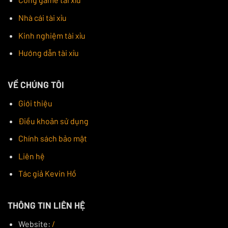
Nhà cái tài xỉu
Kinh nghiệm tài xỉu
Hướng dẫn tài xỉu
VỀ CHÚNG TÔI
Giới thiệu
Điều khoản sử dụng
Chính sách bảo mật
Liên hệ
Tác giả Kevin Hồ
THÔNG TIN LIÊN HỆ
Website:
/