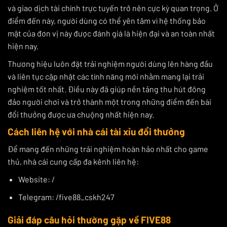
và giao dịch tài chính trực tuyến trở nên cực kỳ quan trọng. Ở
điểm đến này, người dùng có thể yên tâm vì hệ thống bảo
mật của đơn vị này được đánh giá là hiện đại và an toàn nhất
hiện nay.
Thương hiệu luôn đặt trải nghiệm người dùng lên hàng đầu
và liên tục cập nhật các tính năng mới nhằm mang lại trải
nghiệm tốt nhất. Điều này đã giúp nền tảng thu hút đông
đảo người chơi và trở thành một trong những điểm đến bài
đổi thưởng được ưa chuộng nhất hiện nay.
Cách liên hệ với nhà cái tài xỉu đổi thưởng
Để mang đến những trải nghiệm hoàn hảo nhất cho game
thủ, nhà cái cung cấp đa kênh liên hệ:
Website: /
Telegram: /five88_cskh247
Giải đáp câu hỏi thường gặp về FIVE88