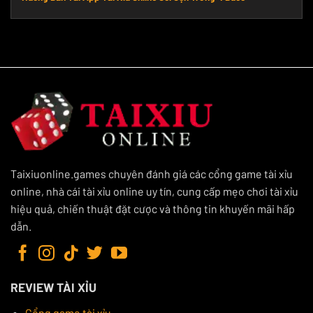
Taixiuonline.games chuyên đánh giá các cổng game tài xỉu
online, nhà cái tài xỉu online uy tín, cung cấp mẹo chơi tài xỉu
hiệu quả, chiến thuật đặt cược và thông tin khuyến mãi hấp
dẫn.
REVIEW TÀI XỈU
Cổng game tài xỉu