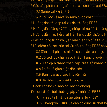
3
Các sản phẩm trong sảnh tài xỉu của nhà cái FB
3.1
Game tài xỉu ăn tiền
3.2
Sơ lược về một số sảnh cược khác
4
Hướng dẫn tải app tài xỉu đổi thưởng FB88
5
Hướng dẫn đăng ký/đăng nhập tài xỉu đổi thưởn
6
Hướng dẫn nạp tiền/rút tiền tài xỉu đổi thưởng 
7
Các chương trình khuyến mãi hiện có của tài xỉu
8
Ưu điểm nổi bật của tài xỉu đổi thưởng FB88 so vớ
8.1
Sân chơi phải có nhiều sản phẩm cá cược
8.2
Có dịch vụ chăm sóc khách hàng chuyên n
8.3
Giao dịch thanh toán nạp, rút tiền nhanh 
8.4
Thiết kế giao diện đặc sắc
8.5
Đánh giá qua các khuyến mãi
8.6
Hệ thống bảo mật thông tin
9
Cách liên hệ với nhà cái nhanh chóng
10
Một số câu hỏi thường gặp về nhà cái FB88
10.1
Vì sao tính năng nạp tiền lại bị khóa?
10.2
Thông tin FB88 lừa đảo có đúng sự thật h