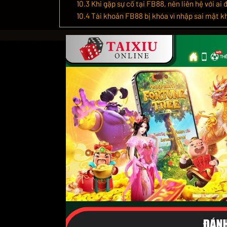
10.3
Khi gặp sự cố tại FB88, nên liên hệ với ai 
10.4
Tài khoản FB88 bị khóa vì nhập sai mật k