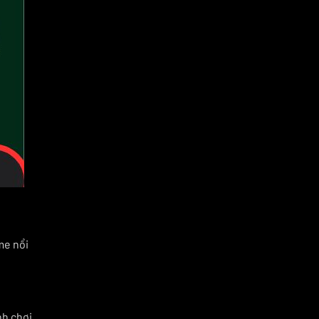
me nổi
h chơi