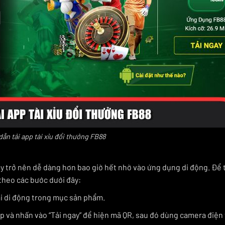
ẫn tải app tài xỉu đổi thưởng FB88
y trở nên dễ dàng hơn bao giờ hết nhờ vào ứng dụng di động. Để t
theo các bước dưới đây:
ại di động trong mục sản phẩm.
 và nhấn vào “Tải ngay” để hiện mã QR, sau đó dùng camera điện 