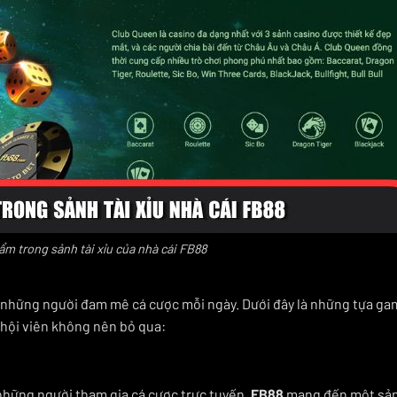
m trong sảnh tài xỉu của nhà cái FB88
từ những người đam mê cá cược mỗi ngày. Dưới đây là những tựa ga
 hội viên không nên bỏ qua:
i những người tham gia cá cược trực tuyến.
FB88
mang đến một sản