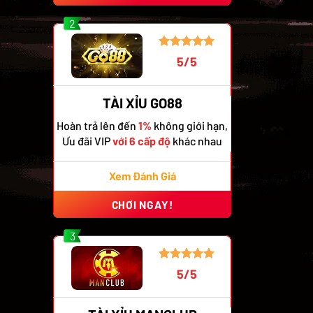
2
5/5
TÀI XỈU GO88
Hoàn trả lên đến
1%
không giới hạn,
Ưu đãi VIP
với 6 cấp độ
khác nhau
Xem Đánh Giá
CHƠI NGAY!
3
5/5