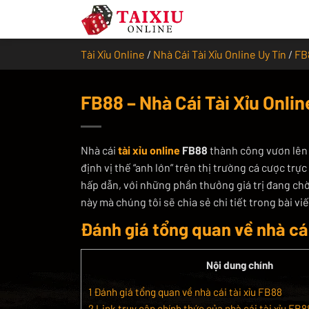
Skip
to
content
Tài Xỉu Online
/
Nhà Cái Tài Xỉu Online Uy Tín
/
FB8
FB88 – Nhà Cái Tài Xỉu Onli
Nhà cái
tài xỉu online
FB88
thành công vươn lên v
định vị thế “anh lớn” trên thị trường cá cược trự
hấp dẫn, với những phần thưởng giá trị đang chờ
này mà chúng tôi sẽ chia sẻ chi tiết trong bài viế
Đánh giá tổng quan về nhà cái
Nội dung chính
1
Đánh giá tổng quan về nhà cái tài xỉu FB88
2
Link truy cập chính thức của nhà cái tài xỉu FB8