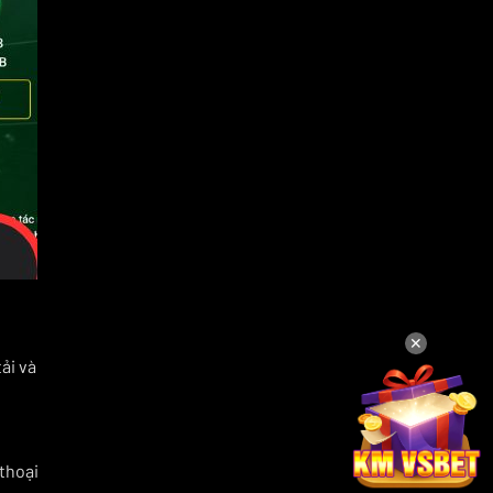
✕
ải và
thoại