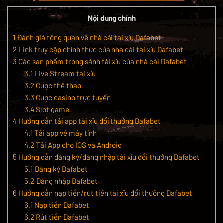
Nội dung chính
1
Đánh giá tổng quan về nhà cái tài xỉu Dafabet
2
Link truy cập chính thức của nhà cái tài xỉu Dafabet
3
Các sản phẩm trong sảnh tài xỉu của nhà cái Dafabet
3.1
Live Stream tài xỉu
3.2
Cược thể thao
3.3
Cược casino trực tuyến
3.4
Slot game
4
Hướng dẫn tải app tài xỉu đổi thưởng Dafabet
4.1
Tải app về máy tính
4.2
Tải App cho IOS và Android
5
Hướng dẫn đăng ký/đăng nhập tài xỉu đổi thưởng Dafabet
5.1
Đăng ký Dafabet
5.2
Đăng nhập Dafabet
6
Hướng dẫn nạp tiền/rút tiền tài xỉu đổi thưởng Dafabet
6.1
Nạp tiền Dafabet
6.2
Rút tiền Dafabet