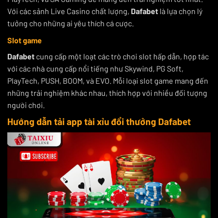
Với các sảnh Live Casino chất lượng,
Dafabet
là lựa chọn lý
tưởng cho những ai yêu thích cá cược.
Slot game
Dafabet
cung cấp một loạt các trò chơi slot hấp dẫn, hợp tác
với các nhà cung cấp nổi tiếng như Skywind, PG Soft,
PlayTech, PUSH, BOOM, và EVO. Mỗi loại slot game mang đến
những trải nghiệm khác nhau, thích hợp với nhiều đối tượng
người chơi.
Hướng dẫn tải app tài xỉu đổi thưởng Dafabet