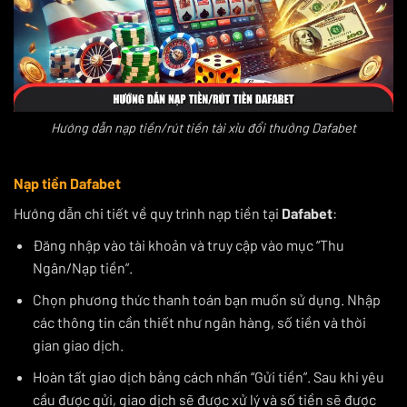
Hướng dẫn nạp tiền/rút tiền tài xỉu đổi thưởng Dafabet
Nạp tiền Dafabet
Hướng dẫn chi tiết về quy trình nạp tiền tại
Dafabet
:
Đăng nhập vào tài khoản và truy cập vào mục “Thu
Ngân/Nạp tiền”.
Chọn phương thức thanh toán bạn muốn sử dụng. Nhập
các thông tin cần thiết như ngân hàng, số tiền và thời
gian giao dịch.
Hoàn tất giao dịch bằng cách nhấn “Gửi tiền”. Sau khi yêu
cầu được gửi, giao dịch sẽ được xử lý và số tiền sẽ được