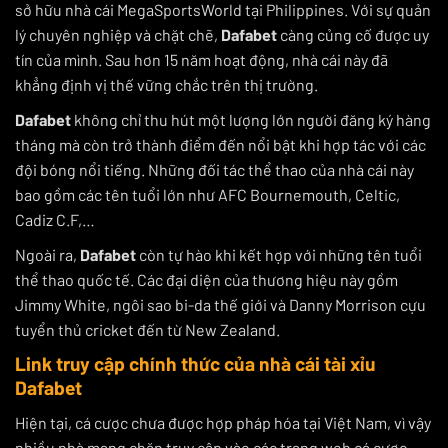
sở hữu nhà cái MegaSportsWorld tại Philippines. Với sự quản
lý chuyên nghiệp và chặt chẽ,
Dafabet
càng củng cố được uy
tín của mình. Sau hơn 15 năm hoạt động, nhà cái này đã
khẳng định vị thế vững chắc trên thị trường.
Dafabet
không chỉ thu hút một lượng lớn người đăng ký hàng
tháng mà còn trở thành điểm đến nổi bật khi hợp tác với các
đội bóng nổi tiếng. Những đối tác thể thao của nhà cái này
bao gồm các tên tuổi lớn như AFC Bournemouth, Celtic,
Cadiz C.F,…
Ngoài ra,
Dafabet
còn tự hào khi kết hợp với những tên tuổi
thể thao quốc tế. Các đại diện của thương hiệu này gồm
Jimmy White, ngôi sao bi-da thế giới và Danny Morrison cựu
tuyển thủ cricket đến từ New Zealand.
Link truy cập chính thức của nhà cái tài xỉu
Dafabet
Hiện tại, cá cược chưa được hợp pháp hóa tại Việt Nam, vì vậy
nhiều nhà mạng chặn truy cập vào các trang web cá cược