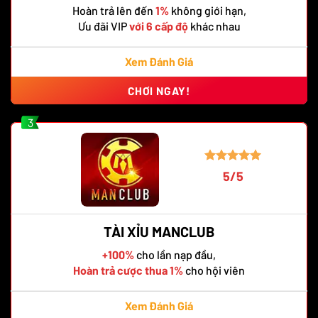
Hoàn trả lên đến
1%
không giới hạn,
Ưu đãi VIP
với 6 cấp độ
khác nhau
Xem Đánh Giá
CHƠI NGAY!
3
5/5
TÀI XỈU MANCLUB
+100%
cho lần nạp đầu,
Hoàn trả cược thua 1%
cho hội viên
Xem Đánh Giá