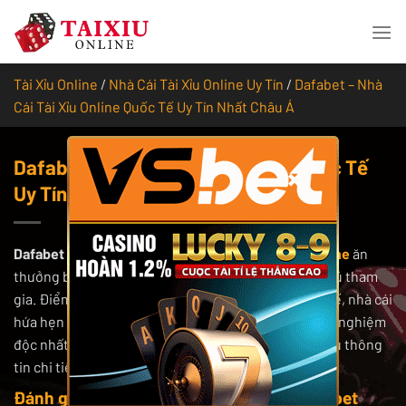
Skip
to
content
Tài Xỉu Online
/
Nhà Cái Tài Xỉu Online Uy Tín
/
Dafabet – Nhà
Cái Tài Xỉu Online Quốc Tế Uy Tín Nhất Châu Á
Dafabet – Nhà Cái Tài Xỉu Online Quốc Tế
×
Uy Tín Nhất Châu Á
Dafabet
được mệnh danh là thiên đường
tài xỉu online
ăn
thưởng bậc nhất Châu Á, thu hút hàng triệu cược thủ tham
gia. Điểm đến cá lượng chất lượng đạt chuẩn quốc tế, nhà cái
hứa hẹn mang đến cho anh em game thủ những trải nghiệm
độc nhất, tuyệt vời nhất. Hãy cùng chúng tôi tìm hiểu thông
tin chi tiết về nhà cái này ngay sau đây!
Đánh giá tổng quan về nhà cái tài xỉu Dafabet