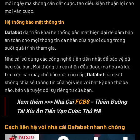
mỗi ngày mà không cần đặt cược, tạo điều kiện thuận lợi cho
mọi ván cược.
Hệ thống bảo mật thông tin
Dafabet
đã triển khai hệ thống bảo mật hiện đại để đảm bảo
an toàn cho mọi thông tin cá nhân của người dùng trong
suốt quá trình tham gia.
Nhà cái sử dụng các công nghệ tiên tiến nhất để bảo vệ dữ
liệu của bạn. Mọi thông tin cá nhân đều được mã hóa và lưu
trữ trên các máy chủ bảo mật cao cấp.
Dafabet
cam kết
không chia sẻ thông tin của hội viên với bất kỳ bên thứ ba
nào, bảo vệ tuyệt đối sự riêng tư của bạn.
Xem thêm >>> Nhà Cái
FCB8
– Thiên Đường
Tài Xỉu Ăn Tiền Vạn Cược Thủ Mê
Cách liên hệ với nhà cái Dafabet nhanh chóng