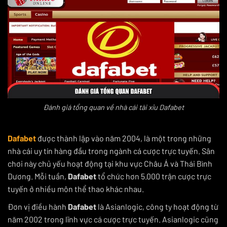
Đánh giá tổng quan về nhà cái tài xỉu Dafabet
Dafabet
được thành lập vào năm 2004, là một trong những
nhà cái uy tín hàng đầu trong ngành cá cược trực tuyến. Sân
chơi này chủ yếu hoạt động tại khu vực Châu Á và Thái Bình
Dương. Mỗi tuần,
Dafabet
tổ chức hơn 5.000 trận cược trực
tuyến ở nhiều môn thể thao khác nhau.
Đơn vị điều hành
Dafabet
là Asianlogic, công ty hoạt động từ
năm 2002 trong lĩnh vực cá cược trực tuyến. Asianlogic cũng