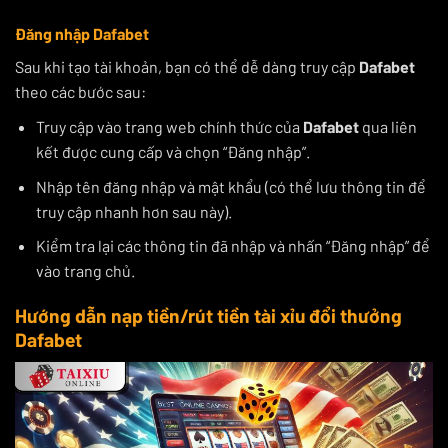
Đăng nhập Dafabet
Sau khi tạo tài khoản, bạn có thể dễ dàng truy cập
Dafabet
theo các bước sau:
Truy cập vào trang web chính thức của
Dafabet
qua liên
kết được cung cấp và chọn “Đăng nhập”.
Nhập tên đăng nhập và mật khẩu (có thể lưu thông tin để
truy cập nhanh hơn sau này).
Kiểm tra lại các thông tin đã nhập và nhấn “Đăng nhập” để
vào trang chủ.
Hướng dẫn nạp tiền/rút tiền tài xỉu đổi thưởng
Dafabet