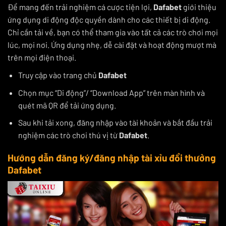
Để mang đến trải nghiệm cá cược tiện lợi,
Dafabet
giới thiệu
ứng dụng di động độc quyền dành cho các thiết bị di động.
Chỉ cần tải về, bạn có thể tham gia vào tất cả các trò chơi mọi
lúc, mọi nơi. Ứng dụng nhẹ, dễ cài đặt và hoạt động mượt mà
trên mọi điện thoại.
Truy cập vào trang chủ
Dafabet
Chọn mục “Di động”/ “Download App” trên màn hình và
quét mã QR để tải ứng dụng.
Sau khi tải xong, đăng nhập vào tài khoản và bắt đầu trải
nghiệm các trò chơi thú vị từ
Dafabet
.
Hướng dẫn đăng ký/đăng nhập tài xỉu đổi thưởng
Dafabet