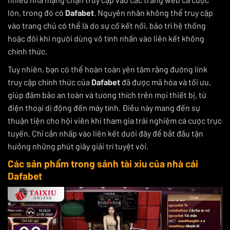
lớn, trong đó có
Dafabet
. Nguyên nhân không thể truy cập
vào trang chủ có thể là do sự cố kết nối, bảo trì hệ thống
hoặc đôi khi người dùng vô tình nhấn vào liên kết không
chính thức.
Tuy nhiên, bạn có thể hoàn toàn yên tâm rằng đường link
truy cập chính thức của
Dafabet
đã được mã hóa và tối ưu,
giúp đảm bảo an toàn và tương thích trên mọi thiết bị, từ
điện thoại di động đến máy tính. Điều này mang đến sự
thuận tiện cho hội viên khi tham gia trải nghiệm cá cược trực
tuyến. Chỉ cần nhấp vào liên kết dưới đây để bắt đầu tận
hưởng những phút giây giải trí tuyệt vời.
Các sản phẩm trong sảnh tài xỉu của nhà cái
Dafabet