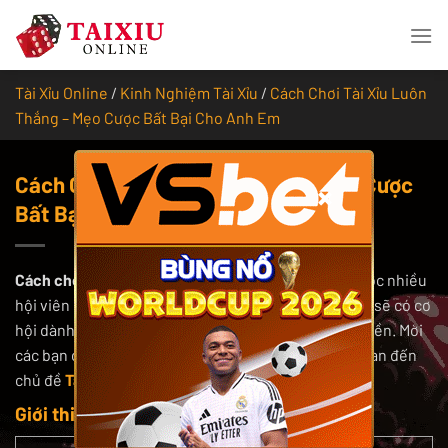
Skip
to
content
Tài Xỉu Online
/
Kinh Nghiệm Tài Xỉu
/
Cách Chơi Tài Xỉu Luôn
Thắng – Mẹo Cược Bất Bại Cho Anh Em
Cách Chơi Tài Xỉu Luôn Thắng – Mẹo Cược
×
Bất Bại Cho Anh Em
Cách chơi tài xỉu luôn thắng
tại nhà cái là vấn đề được nhiều
hội viên quan tâm. Thông qua các bí kíp này tân binh sẽ có cơ
hội dành chiến thắng dễ dàng và tự tin hơn khi vào tiền. Mời
các bạn cùng chúng tôi khám phá các tin tức liên quan đến
chủ đề
Tài Xỉu Online
này nhé.
Giới thiệu sơ lược về luật chơi tài xỉu