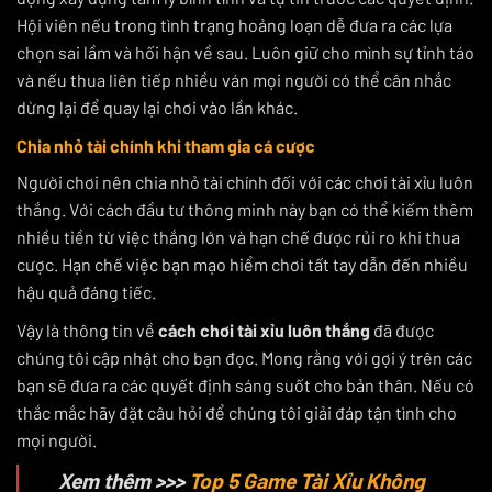
Hội viên nếu trong tình trạng hoảng loạn dễ đưa ra các lựa
chọn sai lầm và hối hận về sau. Luôn giữ cho mình sự tỉnh táo
và nếu thua liên tiếp nhiều ván mọi người có thể cân nhắc
dừng lại để quay lại chơi vào lần khác.
Chia nhỏ tài chính khi tham gia cá cược
Người chơi nên chia nhỏ tài chính đối với các chơi tài xỉu luôn
thắng. Với cách đầu tư thông minh này bạn có thể kiếm thêm
nhiều tiền từ việc thắng lớn và hạn chế được rủi ro khi thua
cược. Hạn chế việc bạn mạo hiểm chơi tất tay dẫn đến nhiều
hậu quả đáng tiếc.
Vậy là thông tin về
cách chơi tài xỉu luôn thắng
đã được
chúng tôi cập nhật cho bạn đọc. Mong rằng với gợi ý trên các
bạn sẽ đưa ra các quyết định sáng suốt cho bản thân. Nếu có
thắc mắc hãy đặt câu hỏi để chúng tôi giải đáp tận tình cho
mọi người.
Xem thêm >>>
Top 5 Game Tài Xỉu Không