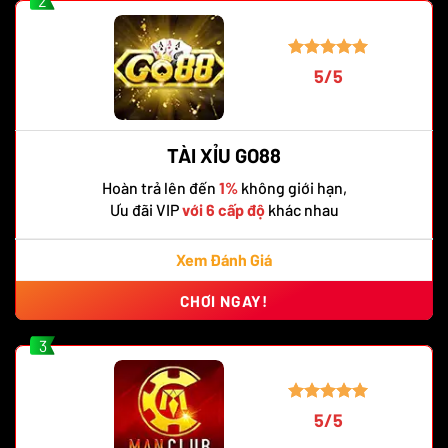
2
5/5
TÀI XỈU GO88
Hoàn trả lên đến
1%
không giới hạn,
Ưu đãi VIP
với 6 cấp độ
khác nhau
Xem Đánh Giá
CHƠI NGAY!
3
5/5