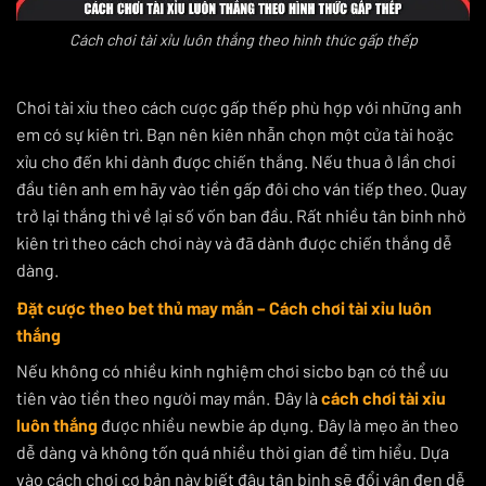
Cách chơi tài xỉu luôn thắng theo hình thức gấp thếp
Chơi tài xỉu theo cách cược gấp thếp phù hợp với những anh
em có sự kiên trì. Bạn nên kiên nhẫn chọn một cửa tài hoặc
xỉu cho đến khi dành được chiến thắng. Nếu thua ở lần chơi
đầu tiên anh em hãy vào tiền gấp đôi cho ván tiếp theo. Quay
trở lại thắng thì về lại số vốn ban đầu. Rất nhiều tân binh nhờ
kiên trì theo cách chơi này và đã dành được chiến thắng dễ
dàng.
Đặt cược theo bet thủ may mắn – Cách chơi tài xỉu luôn
thắng
Nếu không có nhiều kinh nghiệm chơi sicbo bạn có thể ưu
tiên vào tiền theo người may mắn. Đây là
cách chơi tài xỉu
luôn thắng
được nhiều newbie áp dụng. Đây là mẹo ăn theo
dễ dàng và không tốn quá nhiều thời gian để tìm hiểu. Dựa
vào cách chơi cơ bản này biết đâu tân binh sẽ đổi vận đen dễ