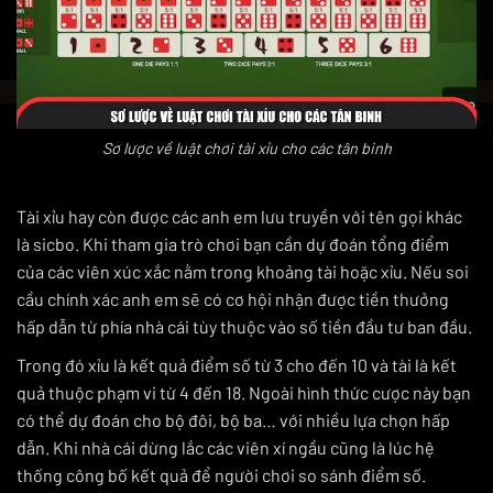
Sơ lược về luật chơi tài xỉu cho các tân binh
Tài xỉu hay còn được các anh em lưu truyền với tên gọi khác
là sicbo. Khi tham gia trò chơi bạn cần dự đoán tổng điểm
của các viên xúc xắc nằm trong khoảng tài hoặc xỉu. Nếu soi
cầu chính xác anh em sẽ có cơ hội nhận được tiền thưởng
hấp dẫn từ phía nhà cái tùy thuộc vào số tiền đầu tư ban đầu.
Trong đó xỉu là kết quả điểm số từ 3 cho đến 10 và tài là kết
quả thuộc phạm vi từ 4 đến 18. Ngoài hình thức cược này bạn
có thể dự đoán cho bộ đôi, bộ ba… với nhiều lựa chọn hấp
dẫn. Khi nhà cái dừng lắc các viên xí ngầu cũng là lúc hệ
thống công bố kết quả để người chơi so sánh điểm số.